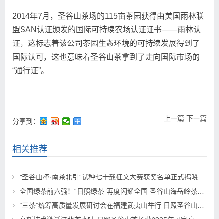
2014年7月，圣谷山茶场的115亩茶园获得由美国雨林联
盟SAN认证颁发的国际可持续农场认证证书——雨林认
证，这标志着该公司茶园生态环境的可持续发展得到了
国际认可，这也意味着圣谷山茶拿到了走向国际市场的
“通行证”。
上一篇
下一篇
分享到：
相关推荐
“圣谷山杯·南茶北引”试种七十载征文大赛获奖名单正式揭晓！26篇茶香佳作从近千篇投稿中脱颖而出
全国绿茶前六强！“日照绿茶”再度闪耀全国 圣谷山海岳岭茶入选2026绿茶品牌大会“珍品茶”
“三茶”统筹高质量发展研讨会在福建武夷山举行 日照圣谷山茶场董事长高建华获“三茶”统筹发展新时代典型人物表彰