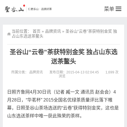
菜单
当前位置：
首页
»
品牌资讯
»
圣谷山“云卷”茶获特别金奖 独
占山东选送茶鳌头
圣谷山“云卷”茶获特别金奖 独占山东选
送茶鳌头
所属分类：
品牌资讯
发布日期：2015-04-13 02:04:45
1,699 次
浏览
日照
齐鲁网
4月30日讯（记者 臧一文 通讯员 赵会会）4
月28日，“华茗杯” 2015全国名优绿茶质量评比落下帷
幕，日照圣谷山茶场选送的“云卷”获得特别金奖，这也是
山东选送茶样中唯一获此殊荣的茶样。