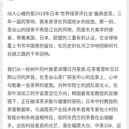
动人心魄的是2019年日本“世界绿茶评比会”最高金奖，三
年一届的等待，换来茶芽在异国他乡的绽放。那一刻，
圣谷山的绿茶不再是江北的风物，而是东方美学的使
者，带着美国、日本、欧盟的三重有机认证，在全球味
蕾上书写中国茶的留白，在历史的长河之中响彻新时代
丝绸之路的千年回响。
我们从一枚树叶的叶脉里读懂日月星辰,在茶香里听见日
照山河的声音。在圣谷山茶厂研发中心的远景上，心中
勾勒着一张茶界的星图。刘仲华院士的团队是北斗，在
茶叶深加工的宇宙里定位方向；韩国姜育发教授的显微
镜下，正在破译茶多酚与健康的密码；日本中村教授的
茶香数据库，与湖南茶产业技术体系首席专家包小村的
智能炒制系统遥相呼应，如同东西方的茶香在云端握
手。这些科技星辰的光芒，落在福鼎大白、中茶108、迎