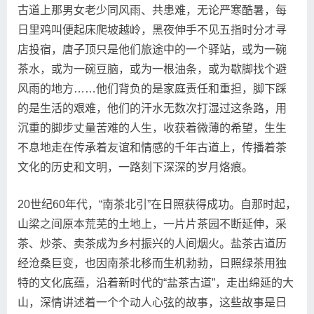
古道上那男女老少同风雨、共患难，无论严寒酷暑，每
日里鸡叫便起床爬坡越岭，黑夜伸手不见五指时分才寻
店投宿，唐子顶只是他们旅途中的一个驿站，或为一碗
茶水，或为一碗豆脑，或为一根油条，或为歇脚找个避
风雨的地方……他们背负的是家庭责任和重担，脚下踩
的是生活的艰难，他们的汗水无数次打湿过这条路，用
沉重的脚步丈量苦难的人生，收获着微薄的希望，生生
不息地走在传承着友谊和情感的千年古道上，传播着茶
文化的历史和文明，一路刻下深深的岁月烙痕。
20世纪60年代，“南茶北引”在日照获得成功。自那时起，
山梁之间原本荒芜的土地上，一片片茶园不断延伸，采
茶、炒茶、卖茶成为乡村振兴的人间烟火。盐茶古道历
经沧桑巨变，也因南茶北移而生机勃勃，日照绿茶用独
特的文化底蕴，沿着新时代的“盐茶古道”，走出绵延的大
山，深情讲述着一个个动人心弦的故事，这些故事是日