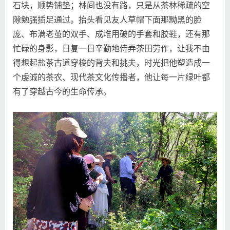
石块，顺势铺垫；林间也没有路，只是从茶林稀疏的空
隙勉强插足通过。抬头看见友人草帽下面那黝黑的脸
庞、布满老茧的双手、成堆用破的手套和胶鞋，还有那
忙碌的身影，日复一日辛勤地侍弄茶田劳作，让我不由
得想起盐茶古道穿梭的背夫和挑夫，时光把他塑造成一
个虔诚的茶农、现代茶文化传播者，他让每一片绿叶都
有了穿越古今的生命传承。