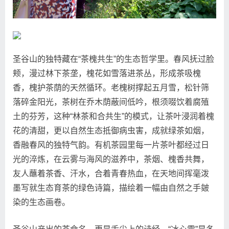
圣谷山的独特藏在“茶槐共生”的生态哲学里。春风抚过脸
颊，漫过林下茶垄，槐花如雪落进茶丛，形成茶吸槐
香，槐护茶荫的天然循环。老槐树撑起五月雪，松针筛
落碎金阳光，茶树在乔木荫蔽间低吟，根须啜饮着腐殖
土的芬芳，这种“林茶和合共生”的模式，让茶叶浸润着槐
花的清甜，更以自然生态抵御病虫害，成就绿茶如烟，
香融春风的独特气韵。有机茶园里每一片茶叶都经过日
光的淬炼，在云雾与海风的滋养中，茶烟、槐香共舞，
友人蘸着茶香、汗水，合着青春热血，在天地间挥毫泼
墨写就生态育茶的绿色诗篇，描绘着一幅由自然之手皴
染的生态画卷。