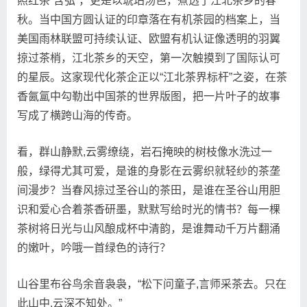
照红茶“含弘”，更是以琥珀汤色，煮透了江北茶乡的春
秋。当中国方圆认证的印章落在有机茶园的档案上，当
美国雨林联盟可持续认证、欧盟有机认证像透明的羽翼
掠过茶梢，江北茶乡的天空，第一次触摸到了国际认可
的星辰。这家现代化茶企正以“江北茶界标杆”之姿，在茶
香氤氲中勾勒出中国茶的世界版图，把一片叶子的故事
写成了横跨山海的传奇。
看，群山静默,云雾缭绕，岩石掩映的树枝像水洗过一
般，绿得尤其可爱，是谁的身影在云雾织就轻纱的茶垄
间漫步？当春风掠过圣谷山的茶田，是谁在圣谷山用胆
识和爱心合着茶香研墨，默默写给时光的情书？每一棵
茶树将日光与山风酿成杯中清韵，是谁舞动千万片翻涌
的嫩叶，吟哦一首绿色的诗行？
山谷里布谷鸟余音袅袅，“松下问童子,言师采茶去。只在
此山中,云深不知处。”