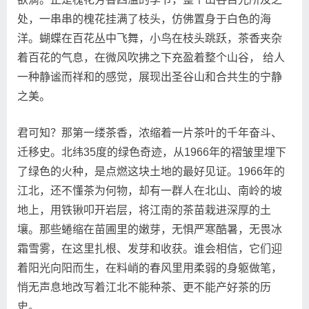
处，一串串的槐花挂满了枝头，仿佛置身于白色的海
洋。蝴蝶在百花丛中飞舞，小鸟在枝头跳跃，茶香夹杂
着百花的气息，在微风吹拂之下充盈着整个山谷， 给人
一种静谧而祥和的感觉，展现出圣谷山和合共生的宁静
之美。
君可知？那第一缕茶香，浓缩着一片茶叶的千年奋斗、
迁移史。北纬35度的绿色奇迹，从1966年的褶皱里埋下
了绿色的火种，是点燃这块土地的最好见证。1966年的
江北，还不懂茶为何物，却有一群人在北山、南岭的坡
地上，用铁锹叩开岩层，将江南的茶苗栽进深厚的土
壤。那些蜷缩在苗圃里的嫩芽，无惧严寒酷暑，无畏冰
霜雪雾，在这里扎根、发芽和收获。谁会相信，它们迎
着阳光向阳而生，在料峭的春风里用柔弱的身躯做笔，
悄无声息地改写着江北不能种茶、更不能产好茶的历
史。