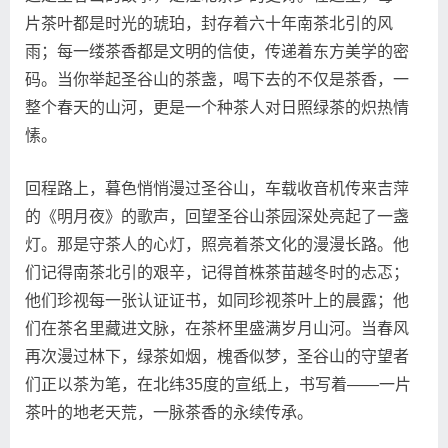
片茶叶都是时光的琥珀，封存着六十年南茶北引的风
雨；每一缕茶香都是文明的信使，传递着东方美学的密
码。当你举起圣谷山的茶盏，喝下去的不仅是茶香，一
整个春天的山河，更是一个种茶人对日照绿茶的炽热情
愫。
回程路上，暮色悄悄漫过圣谷山，车载收音机传来吉萍
的《明月夜》的歌声，回望圣谷山茶园深处亮起了一盏
灯。那是守茶人的心灯，照亮着茶文化的漫漫长路。他
们记得南茶北引的艰辛，记得首株茶苗越冬时的忐忑；
他们珍视每一张认证证书，如同珍视茶叶上的晨露；他
们在茶名里藏进文脉，在茶杯里盛满岁月山河。当春风
再次漫过林下，绿茶如烟，槐香似梦，圣谷山的守望者
们正以茶为笔，在北纬35度的宣纸上，书写着——一片
茶叶的地老天荒，一脉茶香的永续传承。