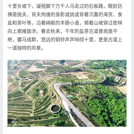
十里长坡下，凝视脚下万千人马走过的石板路，眼前仿
佛是挑夫、背夫佝偻的身影或挑或背着沉重的海货、食
盐和茶叶等，沿着崎岖的羊肠小道，顺着山坡穿过密林
向上艰难跋涉。春去秋来，千年的盐茶古道曾商旅不
绝，骡马成群，悠远的铜铃声声响彻十里，更是古道上
一道独特的风景。