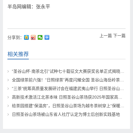
半岛网编辑：张永平
上一篇
下一篇
分享到：
相关推荐
“圣谷山杯·南茶北引”试种七十载征文大赛获奖名单正式揭晓！26篇茶香佳作从近千篇投稿中脱颖而出
全国绿茶前六强！“日照绿茶”再度闪耀全国 圣谷山海岳岭茶入选2026绿茶品牌大会“珍品茶”
“三茶”统筹高质量发展研讨会在福建武夷山举行 日照圣谷山茶场董事长高建华获“三茶”统筹发展新时代典型人物表彰
高新技术激活江北茶本味 日照圣谷山茶场获2025年国家高新技术企业认定
给茶园搭建“保温房”，日照圣谷山茶场为越冬茶树穿上“保暖衣”
日照圣谷山茶场被山东省人社厅认定为博士后创新实践基地