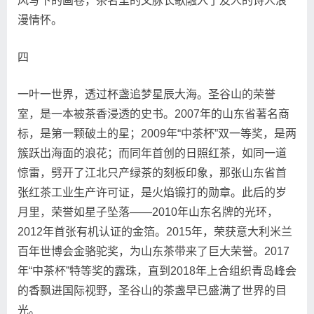
风写下的画卷，茶名里的文脉长歌融入了友人的诗人浪
漫情怀。
四
一叶一世界，透过杯盏追梦星辰大海。圣谷山的荣誉
室，是一本被茶香浸透的史书。2007年的山东省著名商
标，是第一颗破土的星；2009年“中茶杯”双一等奖，是两
簇跃出海面的浪花；而同年首创的日照红茶，如同一道
惊雷，劈开了江北只产绿茶的刻板印象，那张山东省首
张红茶工业生产许可证，是火焰锻打的勋章。此后的岁
月里，荣誉如星子坠落——2010年山东名牌的光环，
2012年首张有机认证的金箔。2015年，荣获意大利米兰
百年世博会金骆驼奖，为山东茶带来了巨大荣誉。2017
年“中茶杯”特等奖的露珠，直到2018年上合组织青岛峰会
的香飘进国际视野，圣谷山的茶盏早已盛满了世界的目
光。