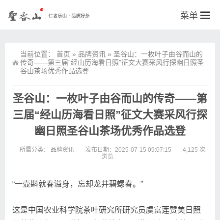
菜单
当前位置：
首页
»
品牌资讯
»
圣谷山：一枚叶子由谷而山的
传奇——第三届“经山历海看日照”征文大赛采风行探幽日照圣
谷山茶场优秀作品选登
圣谷山：一枚叶子由谷而山的传奇——第
三届“经山历海看日照”征文大赛采风行探
幽日照圣谷山茶场优秀作品选登
所属分类：
品牌资讯
发布日期：2025-07-15 09:07:15
4,125 次
浏览
“一壶斟就春溢身，忘却龙井碧螺春。”
这是中国农业科学院茶叶研究所研究员虞富莲赞美日照