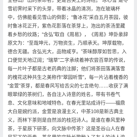
圣谷山产出的茶命名，更是舌尖上的诗经。“冰心雪”是冬
雪初霁时采下的头芽，带着冰晶的清冽，泡在玻璃杯
中，仿佛能看见雪山的倒影；“鲁冰花”采自五月茶园，彼
时鲁冰花正开，紫色花影落在茶芽上，泡出的茶汤里藏
着乡愁的纹路；“含弘”取自《周易》，《周易》坤卦彖辞
原文为：“至哉坤元，万物资生，乃顺承天。坤厚载物，
德合无疆。含弘光大，品物咸亨。”茶味醇厚如哲思，入
口便觉天地辽阔；“瑞草”二字承续着神农尝百草的传说，
每一片叶子都是古老药典的注脚；他们将茶田落满落雪
的槐花这种共生之美称作“翠园听雪”，每一片沾着槐香的
“金萱”茶芽，都是春风写给舌尖的七言绝句……收获了满
眼翠绿的茶树们，各自注入诗意的姓名，带有书卷气
息、文化意味和地域特色，在春光里站成诗行——福鼎
大白是婉约派，金萱是浪漫主义，中茶108是新古典主
义，而林下茶则是自然派的桂冠诗人。是谁在春风里种
茶，于星辰下研茶，向文脉中传茶？这是圣谷山人在春