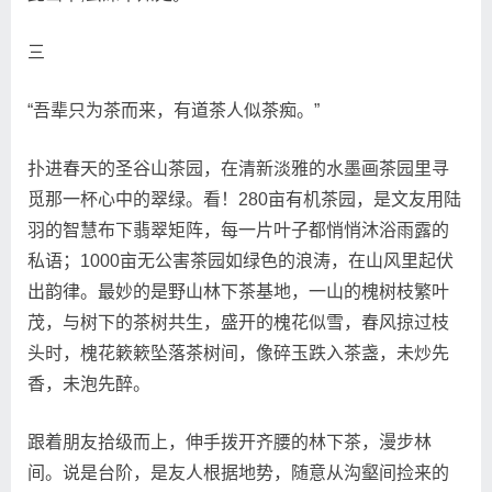
三
“吾辈只为茶而来，有道茶人似茶痴。”
扑进春天的圣谷山茶园，在清新淡雅的水墨画茶园里寻
觅那一杯心中的翠绿。看！280亩有机茶园，是文友用陆
羽的智慧布下翡翠矩阵，每一片叶子都悄悄沐浴雨露的
私语；1000亩无公害茶园如绿色的浪涛，在山风里起伏
出韵律。最妙的是野山林下茶基地，一山的槐树枝繁叶
茂，与树下的茶树共生，盛开的槐花似雪，春风掠过枝
头时，槐花簌簌坠落茶树间，像碎玉跌入茶盏，未炒先
香，未泡先醉。
跟着朋友拾级而上，伸手拨开齐腰的林下茶，漫步林
间。说是台阶，是友人根据地势，随意从沟壑间捡来的