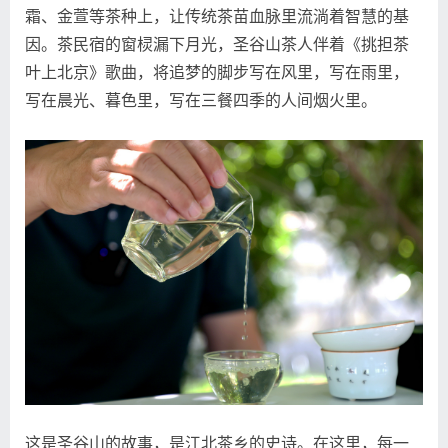
霜、金萱等茶种上，让传统茶苗血脉里流淌着智慧的基
因。茶民宿的窗棂漏下月光，圣谷山茶人伴着《挑担茶
叶上北京》歌曲，将追梦的脚步写在风里，写在雨里，
写在晨光、暮色里，写在三餐四季的人间烟火里。
这是圣谷山的故事，是江北茶乡的史诗。在这里，每一