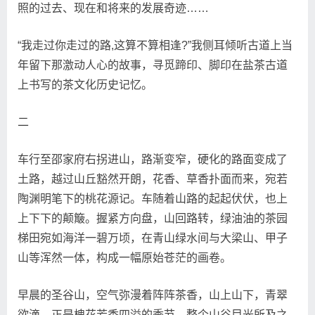
照的过去、现在和将来的发展奇迹……
“我走过你走过的路,这算不算相逢?”我侧耳倾听古道上当
年留下那激动人心的故事，寻觅蹄印、脚印在盐茶古道
上书写的茶文化历史记忆。
二
车行至邵家府右拐进山，路渐变窄，硬化的路面变成了
土路，越过山丘豁然开朗，花香、草香扑面而来，宛若
陶渊明笔下的桃花源记。车随着山路的起起伏伏，也上
上下下的颠簸。握紧方向盘，山回路转，绿油油的茶园
梯田宛如海洋一碧万顷，在青山绿水间与大梁山、甲子
山等浑然一体，构成一幅原始苍茫的画卷。
早晨的圣谷山，空气弥漫着阵阵茶香，山上山下，青翠
欲滴。正是槐花芳香四溢的季节，整个山谷目光所及之