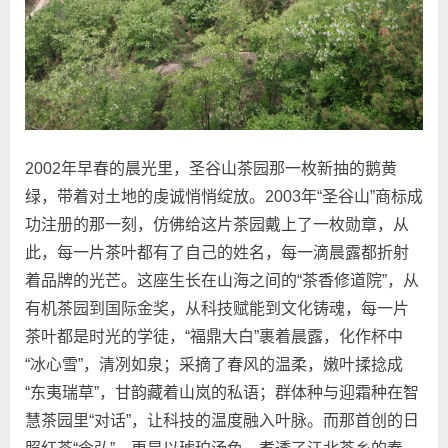
2002年早春的晨光里，圣谷山茶园那一枚新抽的鹅黄
绿，带着对土地的虔诚悄悄绽放。2003年“圣谷山”商标成
功注册的那一刻，仿佛给这片茶园戴上了一枚勋章，从
此，每一片茶叶都有了自己的姓名，每一滴晨露都折射
着品牌的光芒。这座生长在山海之间的“茶香修道院”，从
有机茶园到国际金奖，从科技赋能到文化铸魂，每一片
茶叶都是时光的学徒，“福鼎大白”裹着晨露，化作杯中
“冰心雪”，清冽如泉；采摘了春风的温柔，嫩叶揉捻成
“东夷瑞草”，甘韵藏着山岚的私语；群体种与迎霜种在智
慧茶园里“对话”，让科技的温度融入叶脉。而那首创的日