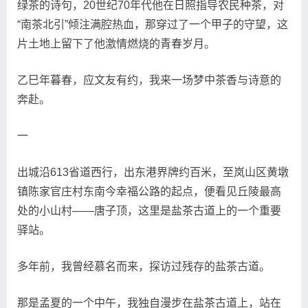
绿茶的诗句，20世纪70年代他在日照指导农民种茶，对
“南茶北引”倾注满腔热血，那穿过了一个甲子的守望，这
片土地上留下了他激情燃烧的青春岁月。
乙巳年暮春，应文友有约，我来一场梦中茶香与诗意的
奔赴。
一
出城沿613省道西行，出东港界牌约百米，至岚山区黄墩
镇陈家官庄村东南今幸福公路的起点，便看见丘陵最高
处的小山村——唐子顶，这里是盐茶古道上的一个重要
驿站。
多年前，我曾经慕名而来，探访过残存的盐茶古道。
那是孟夏的一个中午，我独自漫步在盐茶古道上，站在