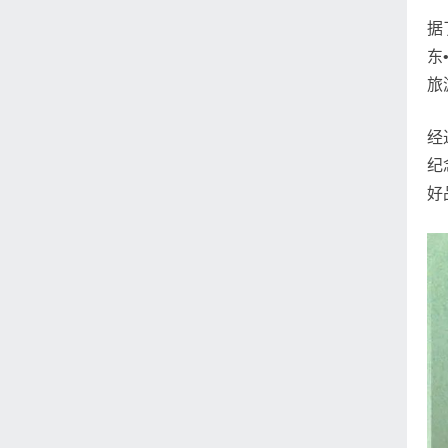
据
东
旅
经
纪
好