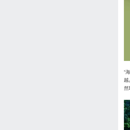
“
越
然