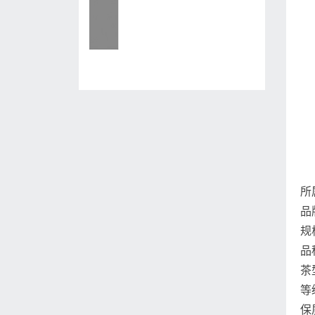
所
品
规格
品
茶
等
保