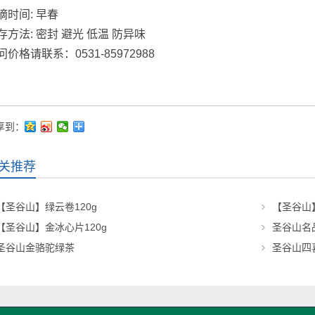
摘时间: 早春
存方法: 密封 避光 低温 防异味
问价格请联系：0531-85972988
享到：
关推荐
【圣谷山】绿云卷120g
【圣谷山】
【圣谷山】金冰心片120g
圣谷山名
圣谷山金骆驼绿茶
圣谷山四