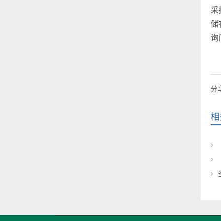
采
储
询
分
相