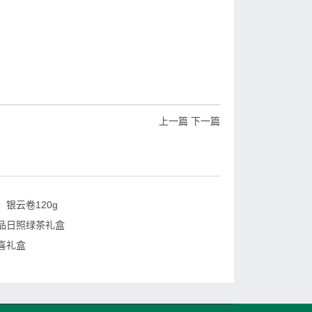
上一篇
下一篇
银云卷120g
品日照绿茶礼盒
喜礼盒