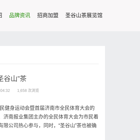
绍
品牌资讯
招商加盟
圣谷山茶展览馆
圣谷山”茶
04:32
1,658 次浏览
全民健身运动会暨首届济南市全民体育大会的
、济南报业集团主办的全民体育大会为市民着
限公司热心参与，同时，“圣谷山”茶也被确