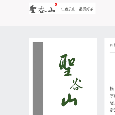
摘
序
想
定