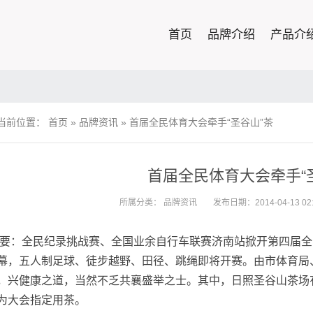
首页
品牌介绍
产品介
当前位置：
首页
»
品牌资讯
»
首届全民体育大会牵手“圣谷山”茶
首届全民体育大会牵手“
所属分类：
品牌资讯
发布日期：2014-04-13 02:
 要：全民纪录挑战赛、全国业余自行车联赛济南站掀开第四届
幕，五人制足球、徒步越野、田径、跳绳即将开赛。由市体育局
，兴健康之道，当然不乏共襄盛举之士。其中，日照圣谷山茶场有
为大会指定用茶。