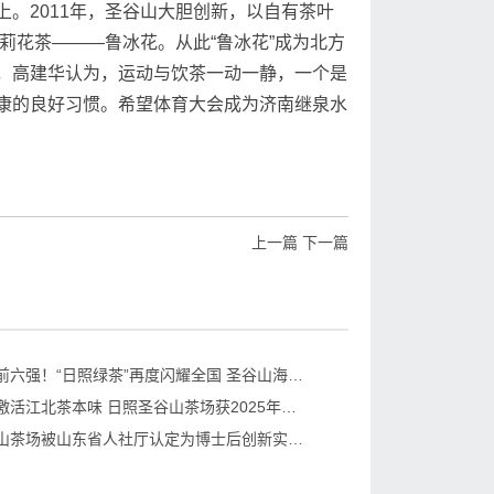
。2011年，圣谷山大胆创新，以自有茶叶
茉莉花茶———鲁冰花。从此“鲁冰花”成为北方
，高建华认为，运动与饮茶一动一静，一个是
康的良好习惯。希望体育大会成为济南继泉水
上一篇
下一篇
全国绿茶前六强！“日照绿茶”再度闪耀全国 圣谷山海岳岭茶入选2026绿茶品牌大会“珍品茶”
高新技术激活江北茶本味 日照圣谷山茶场获2025年国家高新技术企业认定
日照圣谷山茶场被山东省人社厅认定为博士后创新实践基地