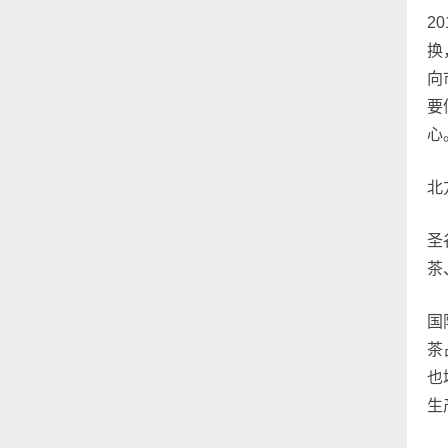
2
换
向
要
心
北
圣
茶
国
茶
也
生