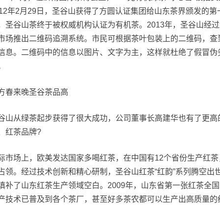
012年2月29日，圣谷山获得了方圆认证集团给山东茶界颁发的
，圣谷山茶终于被权威机构认证为有机茶。2013年，圣谷山经
市场推出二维码追溯系统。市民可根据茶叶包装上的二维码，查
信息。二维码中的信息以图片、文字为主，这样就杜绝了假冒伪
。
方春来晚圣谷茶品高
谷山从绿茶起步获得了很大成功，公司董事长高建华也有了更高
、红茶品牌?
际市场上，欧美发达国家多喝红茶，在中国有12个省份生产红
占领。经过技术创新和精心研制，圣谷山红茶“红韵”系列腾空出
填补了山东红茶生产领域空白。2009年，山东省第一张红茶全
产技术已普及到各个茶厂，甚至好多茶农都可以生产出高质量的